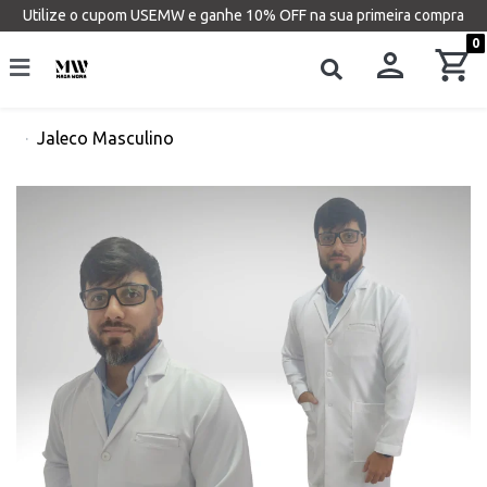
Utilize o cupom USEMW e ganhe 10% OFF na sua primeira compra
0
Jaleco Masculino